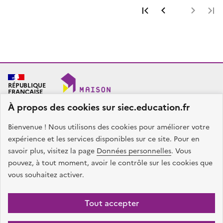
Première page
Page précéde
Page 
RÉPUBLIQUE
FRANÇAISE
À propos des cookies sur siec.education.fr
Bienvenue ! Nous utilisons des cookies pour améliorer votre
SIEC - Maison des examens
Académies de Créteil, Paris et Versailles
expérience et les services disponibles sur ce site. Pour en
7, rue Ernest Renan
savoir plus, visitez la page
Données personnelles
. Vous
94749 ARCUEIL CEDEX
pouvez, à tout moment, avoir le contrôle sur les cookies que
Nous contacter
vous souhaitez activer.
facebook
x
instagram
linkedin
Tout accepter
Plan du site
Presse
Accessibilité
Mentions légales
Données