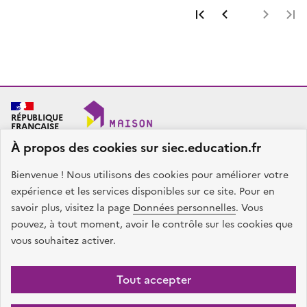
Première page
Page précéde
Page 
RÉPUBLIQUE
FRANÇAISE
À propos des cookies sur siec.education.fr
Bienvenue ! Nous utilisons des cookies pour améliorer votre
SIEC - Maison des examens
Académies de Créteil, Paris et Versailles
expérience et les services disponibles sur ce site. Pour en
7, rue Ernest Renan
savoir plus, visitez la page
Données personnelles
. Vous
94749 ARCUEIL CEDEX
pouvez, à tout moment, avoir le contrôle sur les cookies que
Nous contacter
vous souhaitez activer.
facebook
x
instagram
linkedin
Tout accepter
Plan du site
Presse
Accessibilité
Mentions légales
Données