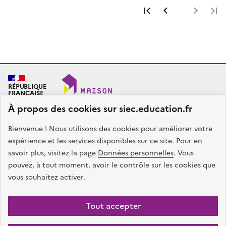
Première page
Page précéde
Page 
RÉPUBLIQUE
FRANÇAISE
À propos des cookies sur siec.education.fr
Bienvenue ! Nous utilisons des cookies pour améliorer votre
SIEC - Maison des examens
Académies de Créteil, Paris et Versailles
expérience et les services disponibles sur ce site. Pour en
7, rue Ernest Renan
savoir plus, visitez la page
Données personnelles
. Vous
94749 ARCUEIL CEDEX
pouvez, à tout moment, avoir le contrôle sur les cookies que
Nous contacter
vous souhaitez activer.
facebook
x
instagram
linkedin
Tout accepter
Plan du site
Presse
Accessibilité
Mentions légales
Données