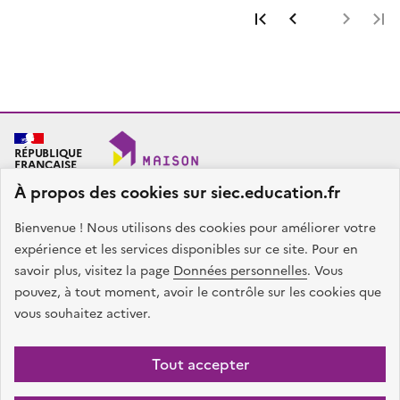
Première page
Page précéde
Page 
RÉPUBLIQUE
FRANÇAISE
À propos des cookies sur siec.education.fr
Bienvenue ! Nous utilisons des cookies pour améliorer votre
SIEC - Maison des examens
Académies de Créteil, Paris et Versailles
expérience et les services disponibles sur ce site. Pour en
7, rue Ernest Renan
savoir plus, visitez la page
Données personnelles
. Vous
94749 ARCUEIL CEDEX
pouvez, à tout moment, avoir le contrôle sur les cookies que
Nous contacter
vous souhaitez activer.
facebook
x
instagram
linkedin
Tout accepter
Plan du site
Presse
Accessibilité
Mentions légales
Données