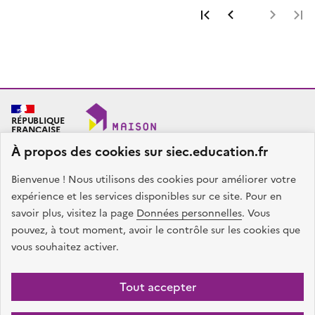
Première page
Page précéde
Page 
RÉPUBLIQUE
FRANÇAISE
À propos des cookies sur siec.education.fr
Bienvenue ! Nous utilisons des cookies pour améliorer votre
SIEC - Maison des examens
Académies de Créteil, Paris et Versailles
expérience et les services disponibles sur ce site. Pour en
7, rue Ernest Renan
savoir plus, visitez la page
Données personnelles
. Vous
94749 ARCUEIL CEDEX
pouvez, à tout moment, avoir le contrôle sur les cookies que
Nous contacter
vous souhaitez activer.
facebook
x
instagram
linkedin
Tout accepter
Plan du site
Presse
Accessibilité
Mentions légales
Données