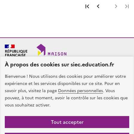
Première page
Page précéde
Page 
RÉPUBLIQUE
FRANÇAISE
À propos des cookies sur siec.education.fr
Bienvenue ! Nous utilisons des cookies pour améliorer votre
SIEC - Maison des examens
Académies de Créteil, Paris et Versailles
expérience et les services disponibles sur ce site. Pour en
7, rue Ernest Renan
savoir plus, visitez la page
Données personnelles
. Vous
94749 ARCUEIL CEDEX
pouvez, à tout moment, avoir le contrôle sur les cookies que
Nous contacter
vous souhaitez activer.
facebook
x
instagram
linkedin
Tout accepter
Plan du site
Presse
Accessibilité
Mentions légales
Données