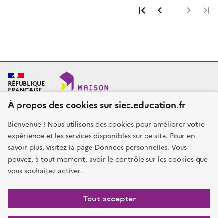
Première page
Page précéde
Page 
RÉPUBLIQUE
FRANÇAISE
À propos des cookies sur siec.education.fr
Bienvenue ! Nous utilisons des cookies pour améliorer votre
SIEC - Maison des examens
Académies de Créteil, Paris et Versailles
expérience et les services disponibles sur ce site. Pour en
7, rue Ernest Renan
savoir plus, visitez la page
Données personnelles
. Vous
94749 ARCUEIL CEDEX
pouvez, à tout moment, avoir le contrôle sur les cookies que
Nous contacter
vous souhaitez activer.
facebook
x
instagram
linkedin
Tout accepter
Plan du site
Presse
Accessibilité
Mentions légales
Données