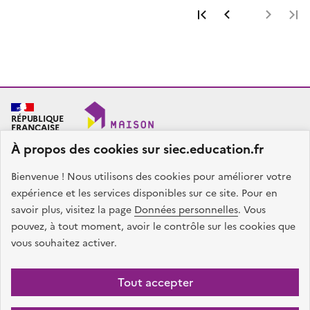
Première page
Page précéde
Page 
RÉPUBLIQUE
FRANÇAISE
À propos des cookies sur siec.education.fr
Bienvenue ! Nous utilisons des cookies pour améliorer votre
SIEC - Maison des examens
Académies de Créteil, Paris et Versailles
expérience et les services disponibles sur ce site. Pour en
7, rue Ernest Renan
savoir plus, visitez la page
Données personnelles
. Vous
94749 ARCUEIL CEDEX
pouvez, à tout moment, avoir le contrôle sur les cookies que
Nous contacter
vous souhaitez activer.
facebook
x
instagram
linkedin
Tout accepter
Plan du site
Presse
Accessibilité
Mentions légales
Données