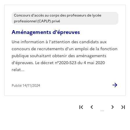
Concours d'accès au corps des professeurs de lycée
professionnel (CAPLP) privé
Aménagements d'épreuves
Une information à l'attention des candidats aux
concours de recrutements d'un emploi de la fonction
publique souhaitant obtenir des aménagements
d'épreuves. Le décret n°2020-523 du 4 mai 2020
relat...
Publié 14/11/2024
Première page
Page précéden
Page 
...