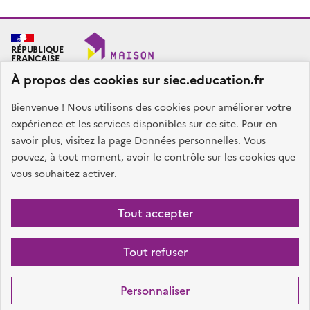
RÉPUBLIQUE
FRANÇAISE
À propos des cookies sur siec.education.fr
Bienvenue ! Nous utilisons des cookies pour améliorer votre
SIEC - Maison des examens
Académies de Créteil, Paris et Versailles
expérience et les services disponibles sur ce site. Pour en
7, rue Ernest Renan
savoir plus, visitez la page
Données personnelles
. Vous
94749 ARCUEIL CEDEX
pouvez, à tout moment, avoir le contrôle sur les cookies que
Nous contacter
vous souhaitez activer.
facebook
x
instagram
linkedin
Tout accepter
Plan du site
Presse
Accessibilité
Mentions légales
Données
Tout refuser
personnelles
Gestion des cookies
Sauf mention contraire, tous les contenus de ce site sont sous
licence
Personnaliser
etalab-2.0