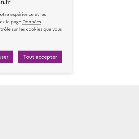
n.fr
otre expérience et les
itez la page
Données
trôle sur les cookies que vous
user
Tout accepter