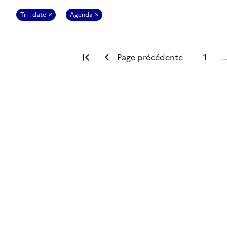
Tri : date
Agenda
Première page
Page précédente
1
..