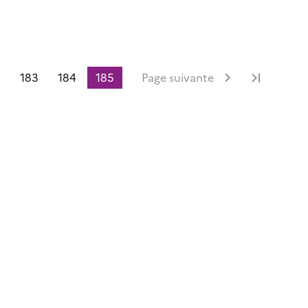
.
183
184
185
Page suivante
Dernièr