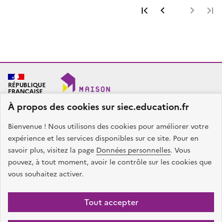
Première page
Page précéde
Page 
RÉPUBLIQUE
FRANÇAISE
À propos des cookies sur siec.education.fr
Bienvenue ! Nous utilisons des cookies pour améliorer votre
SIEC - Maison des examens
Académies de Créteil, Paris et Versailles
expérience et les services disponibles sur ce site. Pour en
7, rue Ernest Renan
savoir plus, visitez la page
Données personnelles
. Vous
94749 ARCUEIL CEDEX
pouvez, à tout moment, avoir le contrôle sur les cookies que
Nous contacter
vous souhaitez activer.
facebook
x
instagram
linkedin
Tout accepter
Plan du site
Presse
Accessibilité
Mentions légales
Données