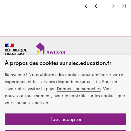
Première page
Page précéde
Page 
RÉPUBLIQUE
FRANÇAISE
À propos des cookies sur siec.education.fr
Bienvenue ! Nous utilisons des cookies pour améliorer votre
SIEC - Maison des examens
Académies de Créteil, Paris et Versailles
expérience et les services disponibles sur ce site. Pour en
7, rue Ernest Renan
savoir plus, visitez la page
Données personnelles
. Vous
94749 ARCUEIL CEDEX
pouvez, à tout moment, avoir le contrôle sur les cookies que
Nous contacter
vous souhaitez activer.
facebook
x
instagram
linkedin
Tout accepter
Plan du site
Presse
Accessibilité
Mentions légales
Données