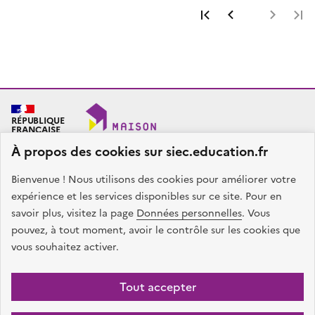
Première page
Page précéde
Page 
RÉPUBLIQUE
FRANÇAISE
À propos des cookies sur siec.education.fr
Bienvenue ! Nous utilisons des cookies pour améliorer votre
SIEC - Maison des examens
Académies de Créteil, Paris et Versailles
expérience et les services disponibles sur ce site. Pour en
7, rue Ernest Renan
savoir plus, visitez la page
Données personnelles
. Vous
94749 ARCUEIL CEDEX
pouvez, à tout moment, avoir le contrôle sur les cookies que
Nous contacter
vous souhaitez activer.
facebook
x
instagram
linkedin
Tout accepter
Plan du site
Presse
Accessibilité
Mentions légales
Données