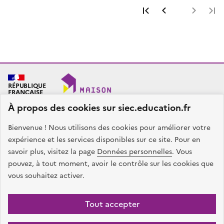
Première page
Page précéde
Page 
RÉPUBLIQUE
FRANÇAISE
À propos des cookies sur siec.education.fr
Bienvenue ! Nous utilisons des cookies pour améliorer votre
SIEC - Maison des examens
Académies de Créteil, Paris et Versailles
expérience et les services disponibles sur ce site. Pour en
7, rue Ernest Renan
savoir plus, visitez la page
Données personnelles
. Vous
94749 ARCUEIL CEDEX
pouvez, à tout moment, avoir le contrôle sur les cookies que
Nous contacter
vous souhaitez activer.
facebook
x
instagram
linkedin
Tout accepter
Plan du site
Presse
Accessibilité
Mentions légales
Données