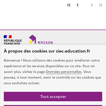
Première page
Page précéde
Page 
RÉPUBLIQUE
FRANÇAISE
À propos des cookies sur siec.education.fr
Bienvenue ! Nous utilisons des cookies pour améliorer votre
SIEC - Maison des examens
Académies de Créteil, Paris et Versailles
expérience et les services disponibles sur ce site. Pour en
7, rue Ernest Renan
savoir plus, visitez la page
Données personnelles
. Vous
94749 ARCUEIL CEDEX
pouvez, à tout moment, avoir le contrôle sur les cookies que
Nous contacter
vous souhaitez activer.
facebook
x
instagram
linkedin
Tout accepter
Plan du site
Presse
Accessibilité
Mentions légales
Données