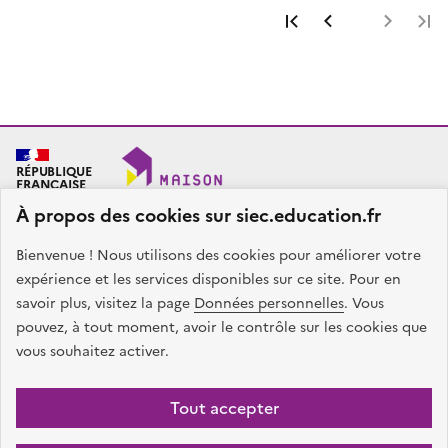
Première page
Page précéde
Page 
RÉPUBLIQUE
FRANÇAISE
À propos des cookies sur siec.education.fr
Bienvenue ! Nous utilisons des cookies pour améliorer votre
SIEC - Maison des examens
Académies de Créteil, Paris et Versailles
expérience et les services disponibles sur ce site. Pour en
7, rue Ernest Renan
savoir plus, visitez la page
Données personnelles
. Vous
94749 ARCUEIL CEDEX
pouvez, à tout moment, avoir le contrôle sur les cookies que
Nous contacter
vous souhaitez activer.
facebook
x
instagram
linkedin
Tout accepter
Plan du site
Presse
Accessibilité
Mentions légales
Données