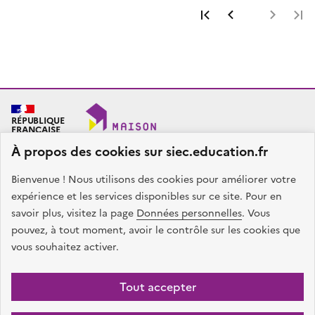
Première page
Page précéde
Page 
RÉPUBLIQUE
FRANÇAISE
À propos des cookies sur siec.education.fr
Bienvenue ! Nous utilisons des cookies pour améliorer votre
SIEC - Maison des examens
Académies de Créteil, Paris et Versailles
expérience et les services disponibles sur ce site. Pour en
7, rue Ernest Renan
savoir plus, visitez la page
Données personnelles
. Vous
94749 ARCUEIL CEDEX
pouvez, à tout moment, avoir le contrôle sur les cookies que
Nous contacter
vous souhaitez activer.
facebook
x
instagram
linkedin
Tout accepter
Plan du site
Presse
Accessibilité
Mentions légales
Données