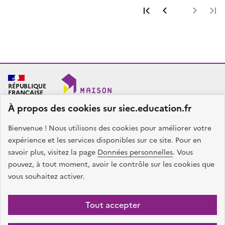
Première page
Page précéde
Page 
RÉPUBLIQUE
FRANÇAISE
À propos des cookies sur siec.education.fr
Bienvenue ! Nous utilisons des cookies pour améliorer votre
SIEC - Maison des examens
Académies de Créteil, Paris et Versailles
expérience et les services disponibles sur ce site. Pour en
7, rue Ernest Renan
savoir plus, visitez la page
Données personnelles
. Vous
94749 ARCUEIL CEDEX
pouvez, à tout moment, avoir le contrôle sur les cookies que
Nous contacter
vous souhaitez activer.
facebook
x
instagram
linkedin
Tout accepter
Plan du site
Presse
Accessibilité
Mentions légales
Données