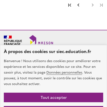
Première page
Page précéde
Page 
RÉPUBLIQUE
FRANÇAISE
À propos des cookies sur siec.education.fr
Bienvenue ! Nous utilisons des cookies pour améliorer votre
SIEC - Maison des examens
Académies de Créteil, Paris et Versailles
expérience et les services disponibles sur ce site. Pour en
7, rue Ernest Renan
savoir plus, visitez la page
Données personnelles
. Vous
94749 ARCUEIL CEDEX
pouvez, à tout moment, avoir le contrôle sur les cookies que
Nous contacter
vous souhaitez activer.
facebook
x
instagram
linkedin
Tout accepter
Plan du site
Presse
Accessibilité
Mentions légales
Données