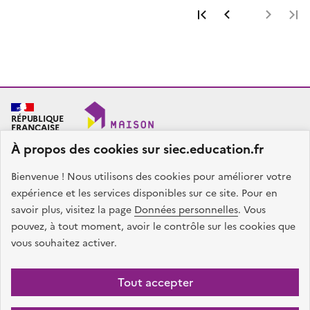
Première page
Page précéde
Page 
RÉPUBLIQUE
FRANÇAISE
À propos des cookies sur siec.education.fr
Bienvenue ! Nous utilisons des cookies pour améliorer votre
SIEC - Maison des examens
Académies de Créteil, Paris et Versailles
expérience et les services disponibles sur ce site. Pour en
7, rue Ernest Renan
savoir plus, visitez la page
Données personnelles
. Vous
94749 ARCUEIL CEDEX
pouvez, à tout moment, avoir le contrôle sur les cookies que
Nous contacter
vous souhaitez activer.
facebook
x
instagram
linkedin
Tout accepter
Plan du site
Presse
Accessibilité
Mentions légales
Données