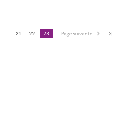
...
21
22
23
Page suivante
Dernièr