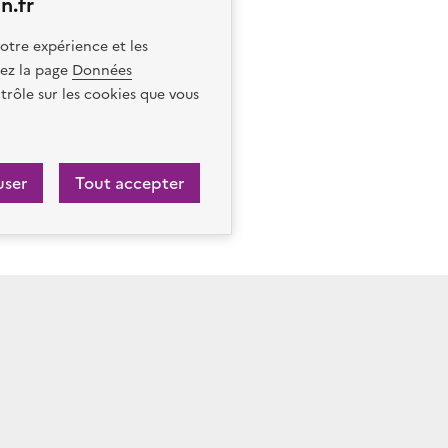
n.fr
otre expérience et les
itez la page
Données
trôle sur les cookies que vous
user
Tout accepter