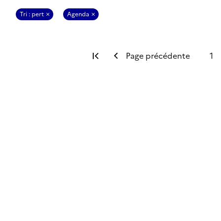
Tri : pert
Agenda
Première page
Page précédente
1