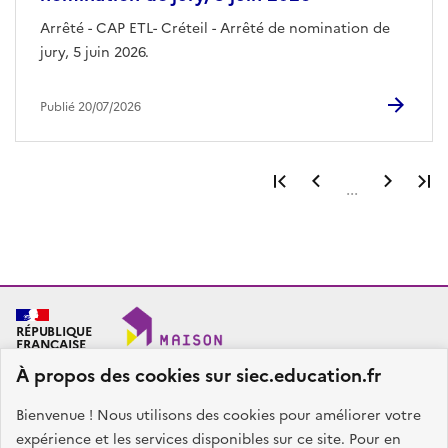
Arrêté - CAP ETL- Créteil - Arrêté de nomination de
jury, 5 juin 2026.
Publié 20/07/2026
Première page
Page précéden
Page 
...
RÉPUBLIQUE
FRANÇAISE
À propos des cookies sur siec.education.fr
Bienvenue ! Nous utilisons des cookies pour améliorer votre
SIEC - Maison des examens
Académies de Créteil, Paris et Versailles
expérience et les services disponibles sur ce site. Pour en