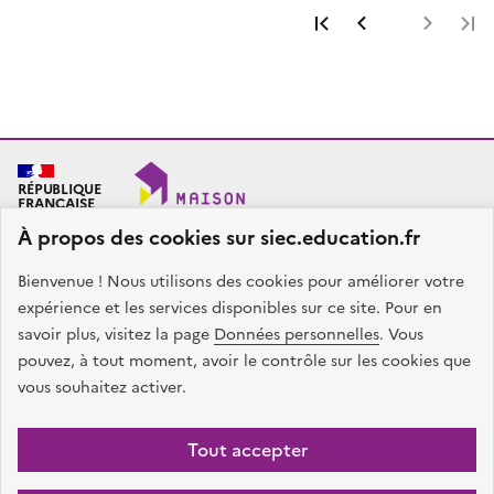
Première page
Page précéde
Page 
RÉPUBLIQUE
FRANÇAISE
À propos des cookies sur siec.education.fr
Bienvenue ! Nous utilisons des cookies pour améliorer votre
SIEC - Maison des examens
Académies de Créteil, Paris et Versailles
expérience et les services disponibles sur ce site. Pour en
7, rue Ernest Renan
savoir plus, visitez la page
Données personnelles
. Vous
94749 ARCUEIL CEDEX
pouvez, à tout moment, avoir le contrôle sur les cookies que
Nous contacter
vous souhaitez activer.
facebook
x
instagram
linkedin
Tout accepter
Plan du site
Presse
Accessibilité
Mentions légales
Données