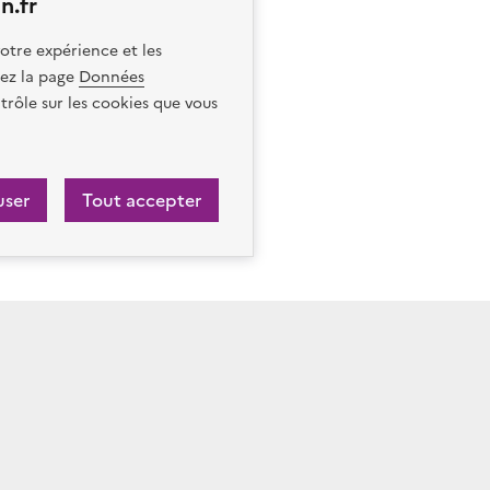
n.fr
otre expérience et les
itez la page
Données
trôle sur les cookies que vous
user
Tout accepter