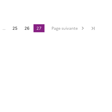
...
25
26
27
Page suivante
Dernièr