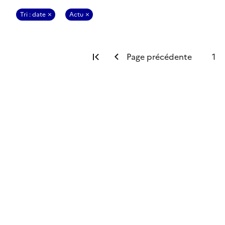
Tri : date
Actu
Première page
Page précédente
1