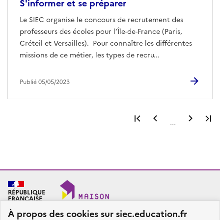
S'informer et se préparer
Le SIEC organise le concours de recrutement des
professeurs des écoles pour l’Île-de-France (Paris,
Créteil et Versailles). Pour connaître les différentes
missions de ce métier, les types de recru...
Publié 05/05/2023
Première page
Page précéden
Page 
...
RÉPUBLIQUE
FRANÇAISE
À propos des cookies sur siec.education.fr