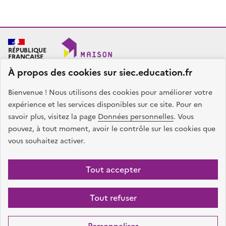
RÉPUBLIQUE
FRANÇAISE
À propos des cookies sur siec.education.fr
Bienvenue ! Nous utilisons des cookies pour améliorer votre
SIEC - Maison des examens
Académies de Créteil, Paris et Versailles
expérience et les services disponibles sur ce site. Pour en
7, rue Ernest Renan
savoir plus, visitez la page
Données personnelles
. Vous
94749 ARCUEIL CEDEX
pouvez, à tout moment, avoir le contrôle sur les cookies que
Nous contacter
vous souhaitez activer.
facebook
x
instagram
linkedin
Tout accepter
Plan du site
Presse
Accessibilité
Mentions légales
Données
Tout refuser
personnelles
Gestion des cookies
Sauf mention contraire, tous les contenus de ce site sont sous
licence