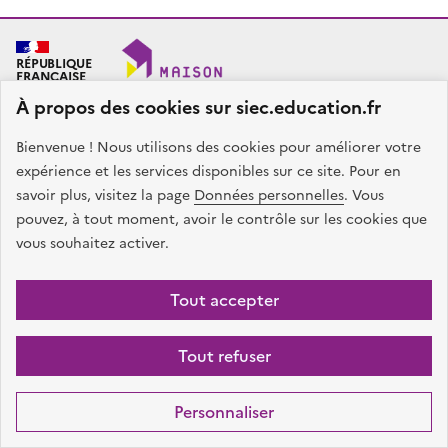
RÉPUBLIQUE
FRANÇAISE
À propos des cookies sur siec.education.fr
Bienvenue ! Nous utilisons des cookies pour améliorer votre
SIEC - Maison des examens
Académies de Créteil, Paris et Versailles
expérience et les services disponibles sur ce site. Pour en
7, rue Ernest Renan
savoir plus, visitez la page
Données personnelles
. Vous
94749 ARCUEIL CEDEX
pouvez, à tout moment, avoir le contrôle sur les cookies que
Nous contacter
vous souhaitez activer.
facebook
x
instagram
linkedin
Tout accepter
Plan du site
Presse
Accessibilité
Mentions légales
Données
Tout refuser
personnelles
Gestion des cookies
Sauf mention contraire, tous les contenus de ce site sont sous
licence
Personnaliser
etalab-2.0