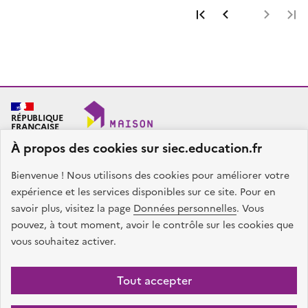
Première page
Page précéde
Page 
RÉPUBLIQUE
FRANÇAISE
À propos des cookies sur siec.education.fr
Bienvenue ! Nous utilisons des cookies pour améliorer votre
SIEC - Maison des examens
Académies de Créteil, Paris et Versailles
expérience et les services disponibles sur ce site. Pour en
7, rue Ernest Renan
savoir plus, visitez la page
Données personnelles
. Vous
94749 ARCUEIL CEDEX
pouvez, à tout moment, avoir le contrôle sur les cookies que
Nous contacter
vous souhaitez activer.
facebook
x
instagram
linkedin
Tout accepter
Plan du site
Presse
Accessibilité
Mentions légales
Données