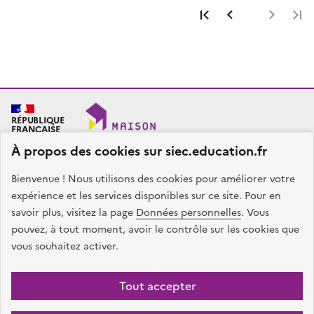
Première page
Page précéde
Page 
RÉPUBLIQUE
FRANÇAISE
À propos des cookies sur siec.education.fr
Bienvenue ! Nous utilisons des cookies pour améliorer votre
SIEC - Maison des examens
Académies de Créteil, Paris et Versailles
expérience et les services disponibles sur ce site. Pour en
7, rue Ernest Renan
savoir plus, visitez la page
Données personnelles
. Vous
94749 ARCUEIL CEDEX
pouvez, à tout moment, avoir le contrôle sur les cookies que
Nous contacter
vous souhaitez activer.
facebook
x
instagram
linkedin
Tout accepter
Plan du site
Presse
Accessibilité
Mentions légales
Données