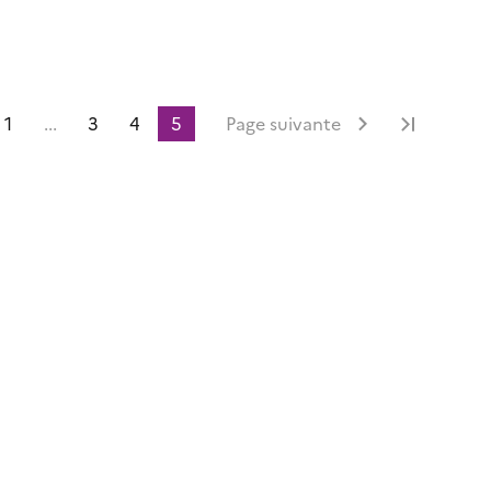
1
...
3
4
5
Page suivante
Dernièr