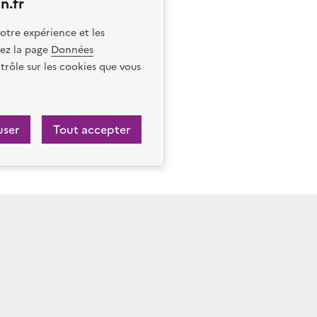
n.fr
otre expérience et les
itez la page
Données
trôle sur les cookies que vous
user
Tout accepter