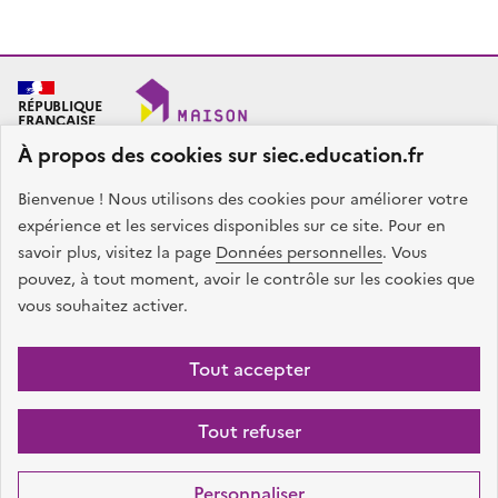
RÉPUBLIQUE
FRANÇAISE
À propos des cookies sur siec.education.fr
Bienvenue ! Nous utilisons des cookies pour améliorer votre
SIEC - Maison des examens
Académies de Créteil, Paris et Versailles
expérience et les services disponibles sur ce site. Pour en
7, rue Ernest Renan
savoir plus, visitez la page
Données personnelles
. Vous
94749 ARCUEIL CEDEX
pouvez, à tout moment, avoir le contrôle sur les cookies que
Nous contacter
vous souhaitez activer.
facebook
x
instagram
linkedin
Tout accepter
Plan du site
Presse
Accessibilité
Mentions légales
Données
Tout refuser
personnelles
Gestion des cookies
Sauf mention contraire, tous les contenus de ce site sont sous
licence
Personnaliser