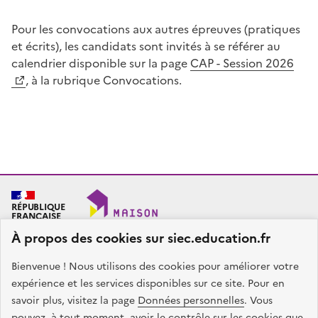
Pour les convocations aux autres épreuves (pratiques
et écrits), les candidats sont invités à se référer au
calendrier disponible sur la page
CAP - Session 2026
, à la rubrique Convocations.
RÉPUBLIQUE
FRANÇAISE
À propos des cookies sur siec.education.fr
Bienvenue ! Nous utilisons des cookies pour améliorer votre
SIEC - Maison des examens
Académies de Créteil, Paris et Versailles
expérience et les services disponibles sur ce site. Pour en
7, rue Ernest Renan
savoir plus, visitez la page
Données personnelles
. Vous
94749 ARCUEIL CEDEX
pouvez, à tout moment, avoir le contrôle sur les cookies que