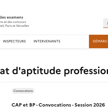
 des examens
Re
ns et des concours
l, Paris et Versailles
INSPECTEURS
INTERVENANTS
DÉMARC
cat d'aptitude professio
Convocations
CAP et BP - Convocations - Session 2026