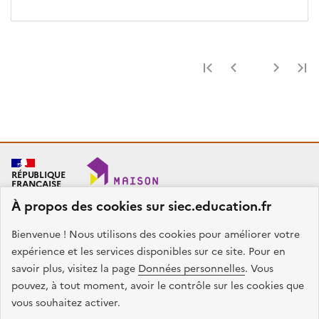
Première page
Page précéde
Page 
RÉPUBLIQUE
FRANÇAISE
À propos des cookies sur siec.education.fr
Bienvenue ! Nous utilisons des cookies pour améliorer votre
SIEC - Maison des examens
Académies de Créteil, Paris et Versailles
expérience et les services disponibles sur ce site. Pour en
7, rue Ernest Renan
savoir plus, visitez la page
Données personnelles
. Vous
94749 ARCUEIL CEDEX
pouvez, à tout moment, avoir le contrôle sur les cookies que
Nous contacter
vous souhaitez activer.