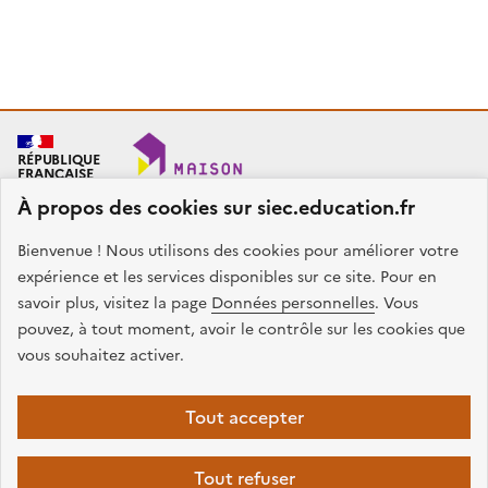
RÉPUBLIQUE
FRANÇAISE
À propos des cookies sur siec.education.fr
Bienvenue ! Nous utilisons des cookies pour améliorer votre
SIEC - Maison des examens
Académies de Créteil, Paris et Versailles
expérience et les services disponibles sur ce site. Pour en
7, rue Ernest Renan
savoir plus, visitez la page
Données personnelles
. Vous
94749 ARCUEIL CEDEX
pouvez, à tout moment, avoir le contrôle sur les cookies que
Nous contacter
vous souhaitez activer.
facebook
x
instagram
linkedin
Tout accepter
Plan du site
Presse
Accessibilité
Mentions légales
Données
Tout refuser
personnelles
Gestion des cookies