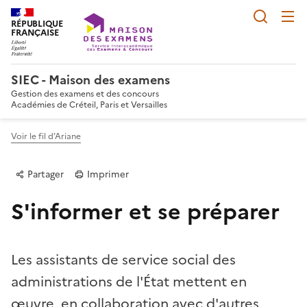
Reche
RÉPUBLIQUE
FRANÇAISE
SIEC - Maison des examens
Gestion des examens et des concours
Académies de Créteil, Paris et Versailles
Voir le fil d’Ariane
Partager
Imprimer
S'informer et se préparer
Les assistants de service social des
administrations de l'État mettent en
Partager sur Facebook
Partager sur Twitter
Partager sur LinkedIn
Partager par email
Copier dans le p
œuvre, en collaboration avec d'autres