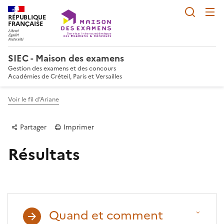
Reche
RÉPUBLIQUE
FRANÇAISE
SIEC - Maison des examens
Gestion des examens et des concours
Académies de Créteil, Paris et Versailles
Voir le fil d’Ariane
Partager
Imprimer
Résultats
Partager sur Facebook
Partager sur Twitter
Partager sur LinkedIn
Partager par email
Copier dans le p
Quand et comment