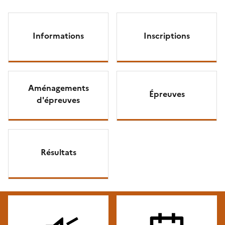
Certificat d'aptitude au
professorat de l'enseignement technique (CAPET)
Informations
Inscriptions
privé
* champ obligatoire
Adresse mail* :
Aménagements
Épreuves
d'épreuves
Envoi :
Résultats
S'inscrire