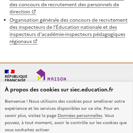
des concours de recrutement des personnels de
direction
Organisation générale des concours de recrutement
des inspecteurs de l'Éducation nationale et des
inspecteurs d'académie-inspecteurs pédagogiques
régionaux
RÉPUBLIQUE
FRANÇAISE
À propos des cookies sur siec.education.fr
Bienvenue ! Nous utilisons des cookies pour améliorer votre
SIEC - Maison des examens
Académies de Créteil, Paris et Versailles
expérience et les services disponibles sur ce site. Pour en
7, rue Ernest Renan
savoir plus, visitez la page
Données personnelles
. Vous
94749 ARCUEIL CEDEX
pouvez, à tout moment, avoir le contrôle sur les cookies que
Nous contacter
vous souhaitez activer.