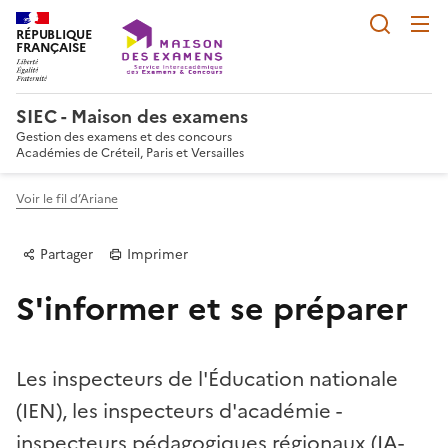
Reche
RÉPUBLIQUE
FRANÇAISE
SIEC - Maison des examens
Gestion des examens et des concours
Académies de Créteil, Paris et Versailles
Voir le fil d’Ariane
Partager
Imprimer
S'informer et se préparer
Les inspecteurs de l'Éducation nationale
(IEN), les inspecteurs d'académie -
Partager sur Facebook
Partager sur Twitter
Partager sur LinkedIn
Partager par email
Copier dans le p
inspecteurs pédagogiques régionaux (IA-