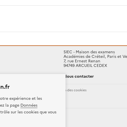
SIEC - Maison des examens
Académies de Créteil, Paris et Ve
7, rue Ernest Renan
94749 ARCUEIL CEDEX
Nous contacter
n.fr
Données personnelles
Gestion des cookies
otre expérience et les
ence etalab-2.0
itez la page
Données
trôle sur les cookies que vous