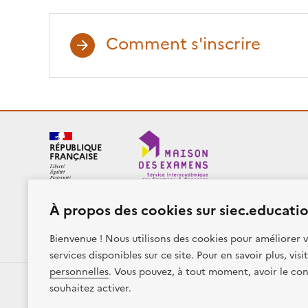
Comment s'inscrire
RÉPUBLIQUE
FRANÇAISE
À propos des cookies sur siec.educatio
Plan du site
Presse
Accessibilité
Mentions légales
Bienvenue ! Nous utilisons des cookies pour améliorer v
Sauf mention contraire, tous les contenus de ce site sont sous
lic
services disponibles sur ce site. Pour en savoir plus, vis
personnelles
. Vous pouvez, à tout moment, avoir le con
souhaitez activer.