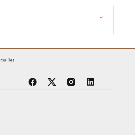
rsailles
facebook
x
instagram
linkedin