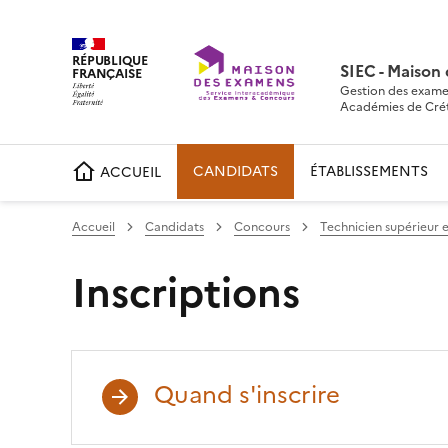
RÉPUBLIQUE
SIEC - Maison
FRANÇAISE
Gestion des exame
Académies de Crétei
CANDIDATS
ÉTABLISSEMENTS
ACCUEIL
Accueil
Candidats
Concours
Technicien supérieur
Inscriptions
Quand s'inscrire
Partager sur Facebook
Partager sur Twitter
Partager sur LinkedIn
Partager par emai
Copier da