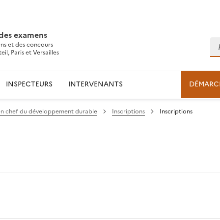
 des examens
Re
ns et des concours
l, Paris et Versailles
INSPECTEURS
INTERVENANTS
DÉMARC
 en chef du développement durable
Inscriptions
Inscriptions
l
ns le presse-papier