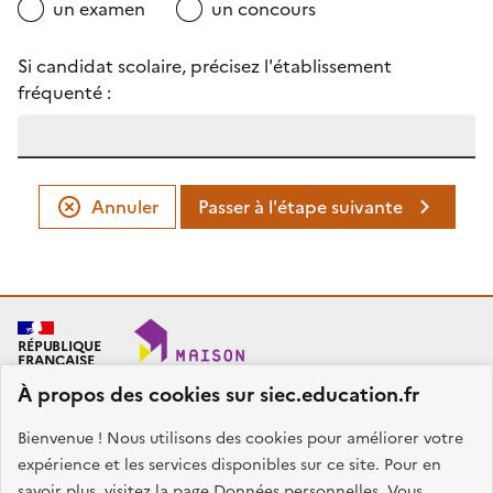
un examen
un concours
Si candidat scolaire, précisez l'établissement
fréquenté :
Annuler
Passer à l'étape suivante
RÉPUBLIQUE
FRANÇAISE
À propos des cookies sur siec.education.fr
Bienvenue ! Nous utilisons des cookies pour améliorer votre
SIEC - Maison des examens
Académies de Créteil, Paris et Versailles
expérience et les services disponibles sur ce site. Pour en
7, rue Ernest Renan
savoir plus, visitez la page
Données personnelles
. Vous