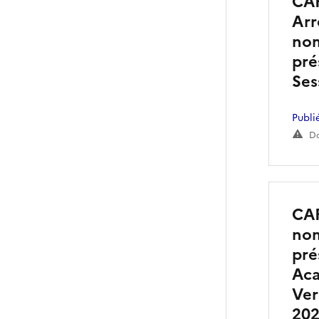
CAF
Arr
nom
pré
Ses
Publi
Do
CAF
nom
pré
Aca
Ver
20