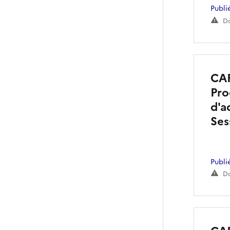
Publi
Do
CAF
Pro
d'a
Ses
Publi
Do