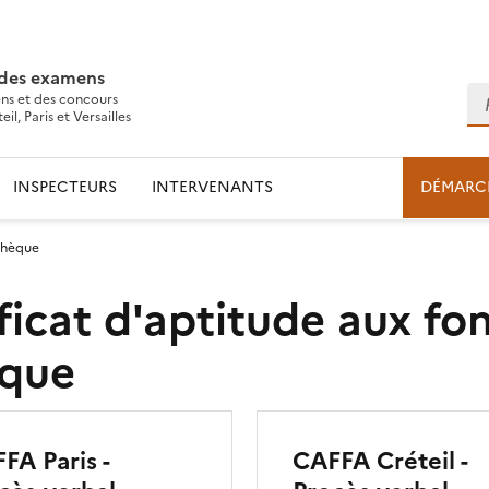
 des examens
Re
ns et des concours
l, Paris et Versailles
INSPECTEURS
INTERVENANTS
DÉMARC
hèque
icat d'aptitude aux fo
ique
FA Paris -
CAFFA Créteil -