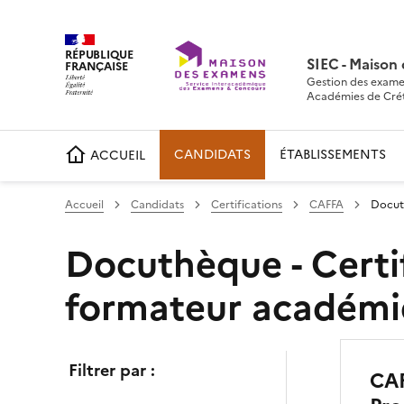
RÉPUBLIQUE
SIEC - Maison
FRANÇAISE
Gestion des exame
Académies de Crétei
CANDIDATS
ÉTABLISSEMENTS
ACCUEIL
Accueil
Candidats
Certifications
CAFFA
Docut
Docuthèque - Certif
formateur académ
Filtrer par :
CAF