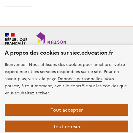
RÉPUBLIQUE
FRANÇAISE
À propos des cookies sur siec.education.fr
Bienvenue ! Nous utilisons des cookies pour améliorer votre
SIEC - Maison des examens
Académies de Créteil, Paris et Versailles
expérience et les services disponibles sur ce site. Pour en
7, rue Ernest Renan
savoir plus, visitez la page
Données personnelles
. Vous
94749 ARCUEIL CEDEX
pouvez, à tout moment, avoir le contrôle sur les cookies que
Nous contacter
vous souhaitez activer.
facebook
x
instagram
linkedin
Tout accepter
Plan du site
Presse
Accessibilité
Mentions légales
Données
Tout refuser
personnelles
Gestion des cookies