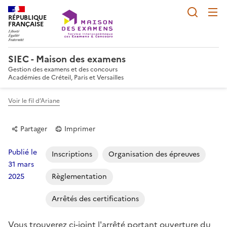
Reche
RÉPUBLIQUE
FRANÇAISE
SIEC - Maison des examens
Gestion des examens et des concours
Académies de Créteil, Paris et Versailles
Voir le fil d’Ariane
Partager
Imprimer
Publié le
Inscriptions
Organisation des épreuves
31 mars
2025
Règlementation
Partager sur Facebook
Partager sur Twitter
Partager sur LinkedIn
Partager par email
Copier dans le p
Arrêtés des certifications
Vous trouverez ci-joint l'arrêté portant ouverture du