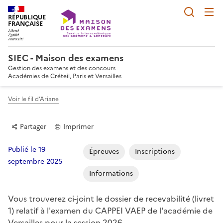
Reche
RÉPUBLIQUE
FRANÇAISE
SIEC - Maison des examens
Gestion des examens et des concours
Académies de Créteil, Paris et Versailles
Voir le fil d’Ariane
Partager
Imprimer
Publié le 19
Épreuves
Inscriptions
septembre 2025
Informations
Partager sur Facebook
Partager sur Twitter
Partager sur LinkedIn
Partager par email
Copier dans le p
Vous trouverez ci-joint le dossier de recevabilité (livret
1) relatif à l'examen du CAPPEI VAEP de l'académie de
Versailles pour la session 2026.