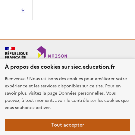
PDF - 201.44 Ko
RÉPUBLIQUE
FRANÇAISE
À propos des cookies sur siec.education.fr
Bienvenue ! Nous utilisons des cookies pour améliorer votre
SIEC - Maison des examens
Académies de Créteil, Paris et Versailles
expérience et les services disponibles sur ce site. Pour en
7, rue Ernest Renan
savoir plus, visitez la page
Données personnelles
. Vous
94749 ARCUEIL CEDEX
pouvez, à tout moment, avoir le contrôle sur les cookies que
Nous contacter
vous souhaitez activer.
facebook
x
instagram
linkedin
Tout accepter
Plan du site
Presse
Accessibilité
Mentions légales
Données