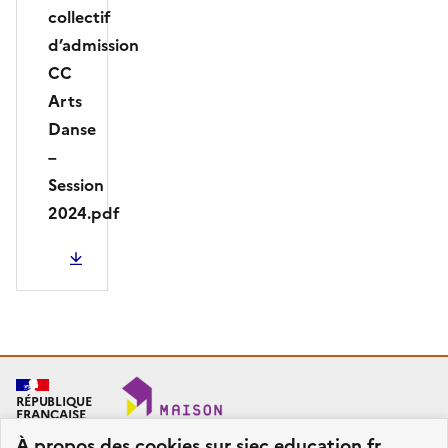
collectif
d’admission
CC
Arts
Danse
–
Session
2024.pdf
PDF - 509.28 Ko
RÉPUBLIQUE
FRANÇAISE
À propos des cookies sur siec.education.fr