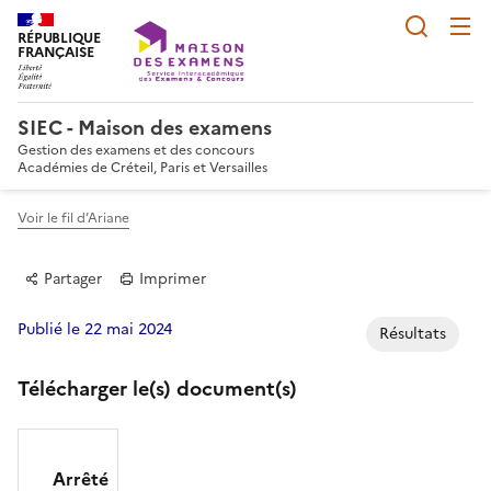
Reche
RÉPUBLIQUE
FRANÇAISE
SIEC - Maison des examens
Gestion des examens et des concours
Académies de Créteil, Paris et Versailles
Voir le fil d’Ariane
Partager
Imprimer
Publié le 22 mai 2024
Résultats
Télécharger le(s) document(s)
Partager sur Facebook
Partager sur Twitter
Partager sur LinkedIn
Partager par email
Copier dans le p
Arrêté