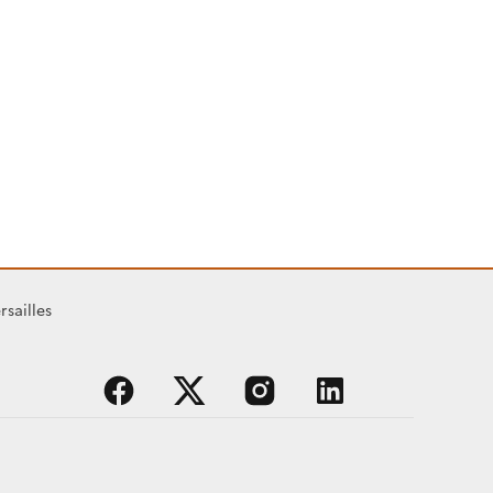
rsailles
facebook
x
instagram
linkedin