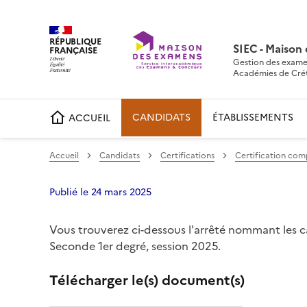
RÉPUBLIQUE
SIEC - Maison
FRANÇAISE
Gestion des exame
Académies de Crétei
CANDIDATS
ÉTABLISSEMENTS
ACCUEIL
Accueil
Candidats
Certifications
Certification com
Publié le 24 mars 2025
Vous trouverez ci-dessous l'arrêté nommant les c
Partager sur Facebook
Partager sur Twitter
Partager sur LinkedIn
Partager par emai
Copier da
Seconde 1er degré, session 2025.
Télécharger le(s) document(s)