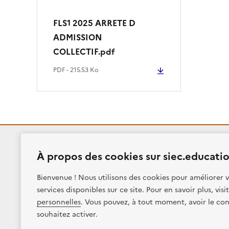
FLS1 2025 ARRETE D
ADMISSION
COLLECTIF.pdf
PDF - 215.53 Ko
RÉPUBLIQUE
À propos des cookies sur siec.educatio
FRANÇAISE
Bienvenue ! Nous utilisons des cookies pour améliorer v
services disponibles sur ce site. Pour en savoir plus, vis
personnelles
. Vous pouvez, à tout moment, avoir le con
Plan du site
Presse
Accessibilité
Mentions légales
souhaitez activer.
Sauf mention contraire, tous les contenus de ce site sont sous
lic