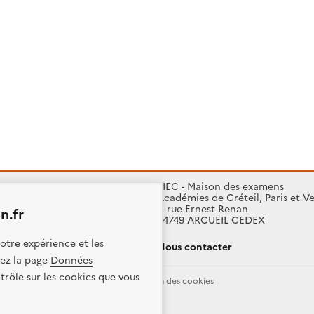
SIEC - Maison des examens
Académies de Créteil, Paris et Ve
7, rue Ernest Renan
n.fr
94749 ARCUEIL CEDEX
otre expérience et les
Nous contacter
itez la page
Données
trôle sur les cookies que vous
Données personnelles
Gestion des cookies
ence etalab-2.0