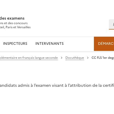
 des examens
Re
ns et des concours
l, Paris et Versailles
INSPECTEURS
INTERVENANTS
DÉMARC
plémentaire en français langue seconde
Docuthèque
CC FLS 1er degr
andidats admis à l’examen visant à l’attribution de la cert
l
ns le presse-papier