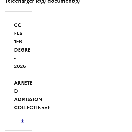
Télécharger le(s) document(s)
CC
FLS
1ER
DEGRE
-
2026
-
ARRETE
D
ADMISSION
COLLECTIF.pdf
PDF - 220.77 Ko