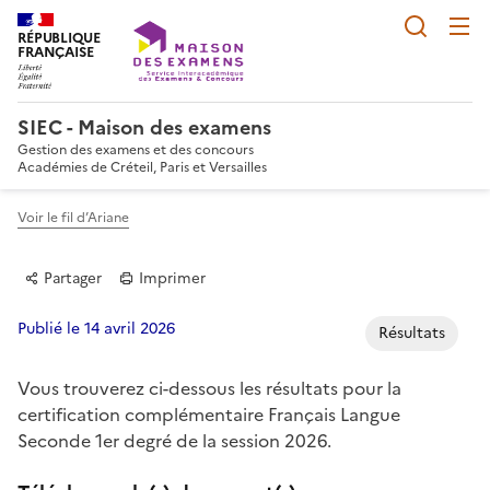
Reche
RÉPUBLIQUE
FRANÇAISE
SIEC - Maison des examens
Gestion des examens et des concours
Académies de Créteil, Paris et Versailles
Voir le fil d’Ariane
Partager
Imprimer
Publié le 14 avril 2026
Résultats
Vous trouverez ci-dessous les résultats pour la
Partager sur Facebook
Partager sur Twitter
Partager sur LinkedIn
Partager par email
Copier dans le p
certification complémentaire Français Langue
Seconde 1er degré de la session 2026.