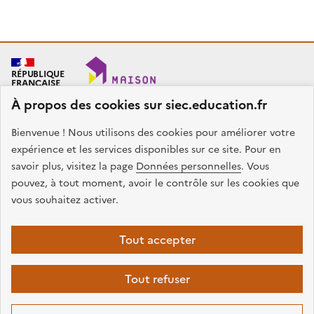
RÉPUBLIQUE
FRANÇAISE
À propos des cookies sur siec.education.fr
Bienvenue ! Nous utilisons des cookies pour améliorer votre
SIEC - Maison des examens
Académies de Créteil, Paris et Versailles
expérience et les services disponibles sur ce site. Pour en
7, rue Ernest Renan
savoir plus, visitez la page
Données personnelles
. Vous
94749 ARCUEIL CEDEX
pouvez, à tout moment, avoir le contrôle sur les cookies que
Nous contacter
vous souhaitez activer.
facebook
x
instagram
linkedin
Tout accepter
Plan du site
Presse
Accessibilité
Mentions légales
Données
Tout refuser
personnelles
Gestion des cookies
Sauf mention contraire, tous les contenus de ce site sont sous
licence