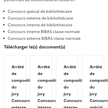
Concours spécial de bibliothécaire
Concours externe de bibliothécaire
Concours interne de bibliothécaire
Concours interne BIBAS classe normale
Concours externe BIBAS classe normale
Télécharger le(s) document(s)
Arrêté
Arrêté
Arrêté
Arrêté
de
de
de
de
composition
composition
composition
composit
du
du
du
du
jury
jury
jury
jury
Concours
Concours
Concours
Concours
externe
interne
interne
spécial