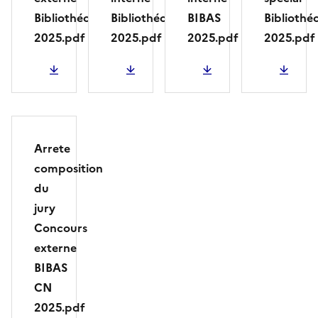
Bibliothécaire
Bibliothécaire
BIBAS
Bibliothé
2025.pdf
2025.pdf
2025.pdf
2025.pdf
PDF - 912.19 Ko
PDF - 911.54 Ko
PDF - 628.58 Ko
PDF - 905.15 K
Arrete
composition
du
jury
Concours
externe
BIBAS
CN
2025.pdf