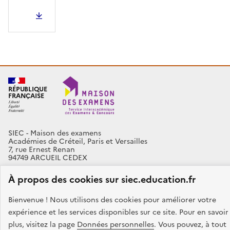
PDF - 628.42 Ko
RÉPUBLIQUE
FRANÇAISE
SIEC - Maison des examens
Académies de Créteil, Paris et Versailles
7, rue Ernest Renan
94749 ARCUEIL CEDEX
Nous contacter
À propos des cookies sur siec.education.fr
facebook
x
instagram
linkedin
Bienvenue ! Nous utilisons des cookies pour améliorer votre
expérience et les services disponibles sur ce site. Pour en savoir
plus, visitez la page
Données personnelles
. Vous pouvez, à tout
Plan du site
Presse
Accessibilité
Mentions légales
Données