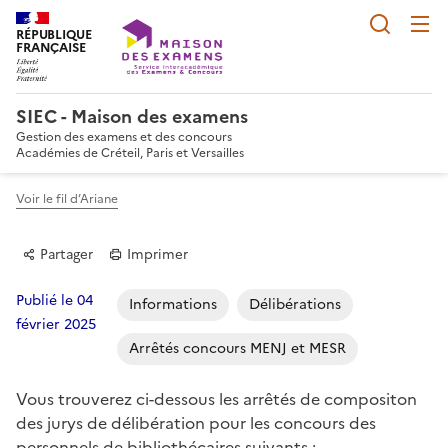
Reche
RÉPUBLIQUE
FRANÇAISE
SIEC - Maison des examens
Gestion des examens et des concours
Académies de Créteil, Paris et Versailles
Voir le fil d’Ariane
Partager
Imprimer
Publié le 04
Informations
Délibérations
février 2025
Arrêtés concours MENJ et MESR
Partager sur Facebook
Partager sur Twitter
Partager sur LinkedIn
Partager par email
Copier dans le p
Vous trouverez ci-dessous les arrêtés de compositon
des jurys de délibération pour les concours des
personnels de bibliothécaires suivants :