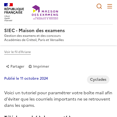
Reche
RÉPUBLIQUE
FRANÇAISE
SIEC - Maison des examens
Gestion des examens et des concours
Académies de Créteil, Paris et Versailles
Voir le fil d’Ariane
Partager
Imprimer
Publié le 11 octobre 2024
Cyclades
Voici un tutoriel pour paramétrer votre boîte mail afin
Partager sur Facebook
Partager sur Twitter
Partager sur LinkedIn
Partager par email
Copier dans le p
d'éviter que les courriels importants ne se retrouvent
dans les spams.