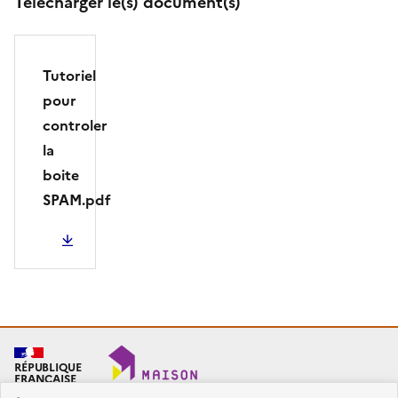
Télécharger le(s) document(s)
Tutoriel
pour
controler
la
boite
SPAM.pdf
PDF - 305.48 Ko
RÉPUBLIQUE
FRANÇAISE