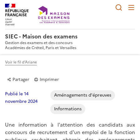
Reche
RÉPUBLIQUE
FRANÇAISE
SIEC - Maison des examens
Gestion des examens et des concours
Académies de Créteil, Paris et Versailles
Voir le fil d’Ariane
Partager
Imprimer
Publié le 14
Aménagements d'épreuves
novembre 2024
Informations
Partager sur Facebook
Partager sur Twitter
Partager sur LinkedIn
Partager par email
Copier dans le p
Une information à l'attention des candidats aux
concours de recrutement d'un emploi de la fonction
publique souhaitant obtenir des aménagements