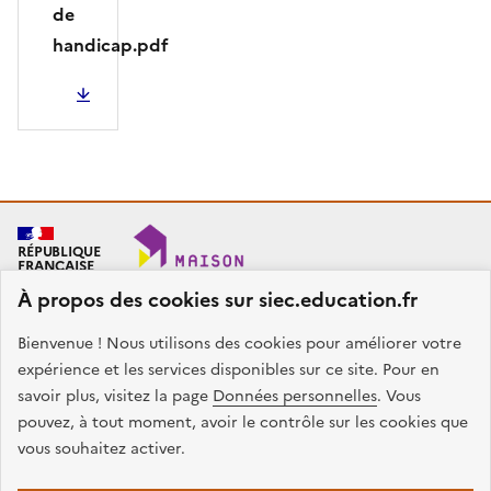
de
handicap.pdf
PDF - 635.49 Ko
RÉPUBLIQUE
FRANÇAISE
À propos des cookies sur siec.education.fr
Bienvenue ! Nous utilisons des cookies pour améliorer votre
SIEC - Maison des examens
Académies de Créteil, Paris et Versailles
expérience et les services disponibles sur ce site. Pour en
7, rue Ernest Renan
savoir plus, visitez la page
Données personnelles
. Vous
94749 ARCUEIL CEDEX
pouvez, à tout moment, avoir le contrôle sur les cookies que
Nous contacter
vous souhaitez activer.
facebook
x
instagram
linkedin